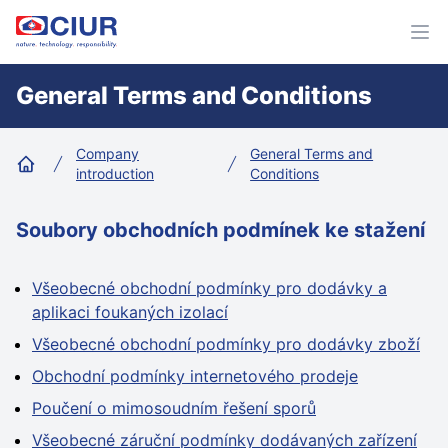
CIUR a.s.
Ote
General Terms and Conditions
Company
General Terms and
introduction
Conditions
Home
Soubory obchodních podmínek ke stažení
Všeobecné obchodní podmínky pro dodávky a
aplikaci foukaných izolací
Všeobecné obchodní podmínky pro dodávky zboží
Obchodní podmínky internetového prodeje
Poučení o mimosoudním řešení sporů
Všeobecné záruční podmínky dodávaných zařízení